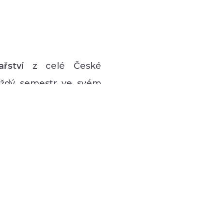
ařství
z celé České
každý semestr ve svém
vý program pro lidi s
 hudební či tanečně-
zná podpůrná setkávání