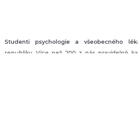
Studenti psychologie a všeobecného lék
republiky. Více než 200 z nás pravidelně 
volném čase zajišťuje rozmanitý volnočaso
duševním onemocněním: od výtvarných, přes
pohybové aktivity po kognitivní trénink a rů
a mnoho dalšího.
O NÁS
PODPOŘTE NÁS