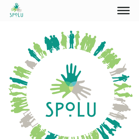
O NÁS
KONTAKT
PODPOŘTE NÁS
PŮSOBIŠTĚ
KLIENTI
PROFESIONÁLOVÉ
STUDENTI