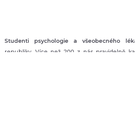
Studenti psychologie a všeobecného lék
republiky. Více než 200 z nás pravidelně 
volném čase zajišťuje rozmanitý volnočaso
duševním onemocněním: od výtvarných, přes
pohybové aktivity po kognitivní trénink a rů
a mnoho dalšího.
O NÁS
PODPOŘTE NÁS