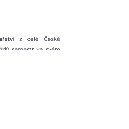
ařství
z celé České
každý semestr ve svém
vý program pro lidi s
 hudební či tanečně-
zná podpůrná setkávání