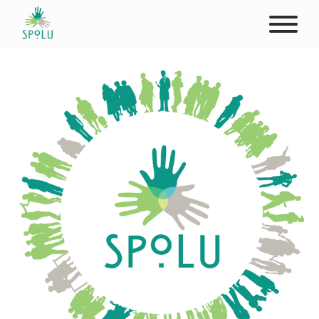
O NÁS
KONTAKT
PODPOŘTE NÁS
PŮSOBIŠTĚ
KLIENTI
PROFESIONÁLOVÉ
STUDENTI