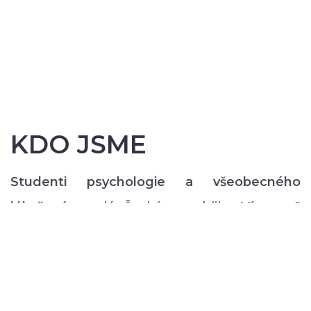
KDO JSME
Studenti psychologie a všeobecného
lékařství
z celé České republiky. Více než
200 z nás pravidelně každý semestr ve svém
volném čase zajišťuje rozmanitý volnočasový
program pro lidi s duševním onemocněním:
od výtvarných, přes hudební či tanečně-