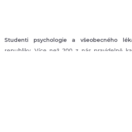
Studenti psychologie a všeobecného lék
republiky. Více než 200 z nás pravidelně 
volném čase zajišťuje rozmanitý volnočaso
duševním onemocněním: od výtvarných, přes
pohybové aktivity po kognitivní trénink a rů
a mnoho dalšího.
O NÁS
PODPOŘTE NÁS