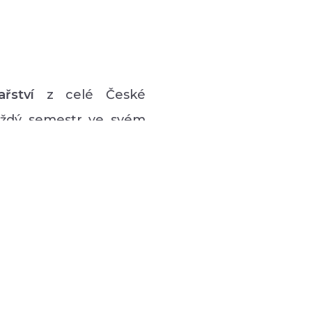
ařství
z celé České
každý semestr ve svém
vý program pro lidi s
 hudební či tanečně-
zná podpůrná setkávání