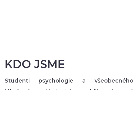
KDO JSME
Studenti psychologie a všeobecného
lékařství
z celé České republiky. Více než
200 z nás pravidelně každý semestr ve svém
volném čase zajišťuje rozmanitý volnočasový
program pro lidi s duševním onemocněním:
od výtvarných, přes hudební či tanečně-