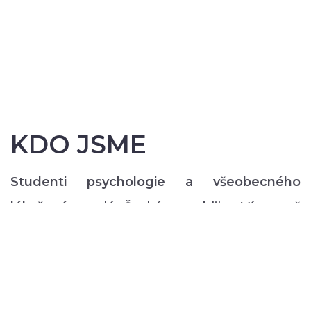
KDO JSME
Studenti psychologie a všeobecného
lékařství
z celé České republiky. Více než
200 z nás pravidelně každý semestr ve svém
volném čase zajišťuje rozmanitý volnočasový
program pro lidi s duševním onemocněním:
od výtvarných, přes hudební či tanečně-