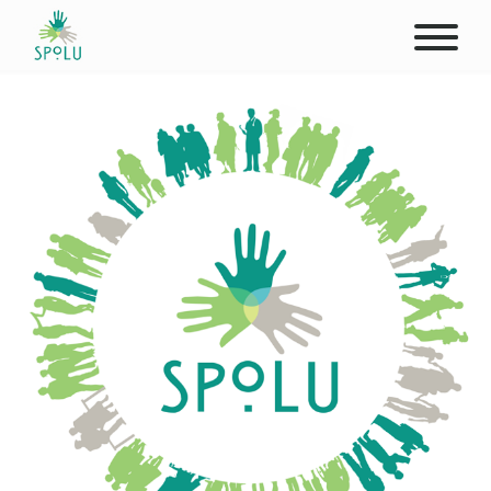
O NÁS
KONTAKT
PODPOŘTE NÁS
PŮSOBIŠTĚ
KLIENTI
PROFESIONÁLOVÉ
STUDENTI