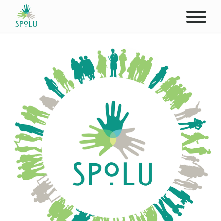
O NÁS
KONTAKT
PODPOŘTE NÁS
PŮSOBIŠTĚ
KLIENTI
PROFESIONÁLOVÉ
STUDENTI