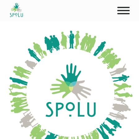
O NÁS
KONTAKT
PODPOŘTE NÁS
PŮSOBIŠTĚ
KLIENTI
PROFESIONÁLOVÉ
STUDENTI