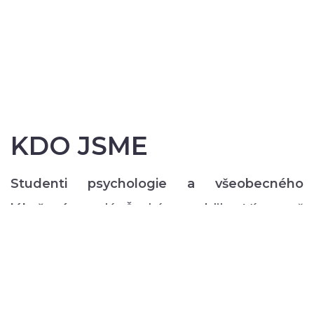
KDO JSME
Studenti psychologie a všeobecného
lékařství
z celé České republiky. Více než
200 z nás pravidelně každý semestr ve svém
volném čase zajišťuje rozmanitý volnočasový
program pro lidi s duševním onemocněním:
od výtvarných, přes hudební či tanečně-