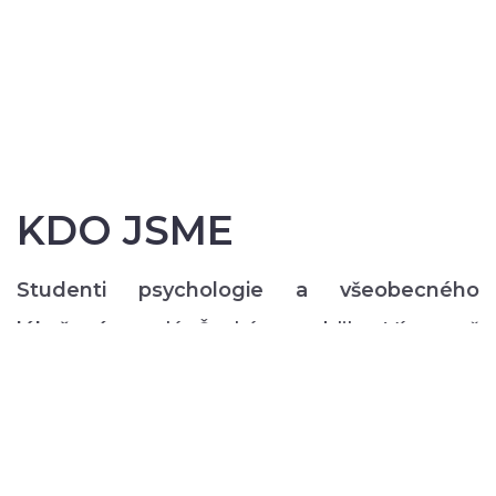
KDO JSME
Studenti psychologie a všeobecného
lékařství
z celé České republiky. Více než
200 z nás pravidelně každý semestr ve svém
volném čase zajišťuje rozmanitý volnočasový
program pro lidi s duševním onemocněním:
od výtvarných, přes hudební či tanečně-