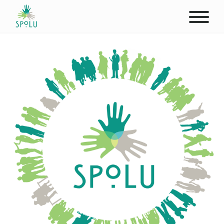
O NÁS
KONTAKT
PODPOŘTE NÁS
PŮSOBIŠTĚ
KLIENTI
PROFESIONÁLOVÉ
STUDENTI