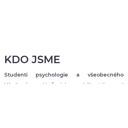
KDO JSME
Studenti psychologie a všeobecného
lékařství
z celé České republiky. Více než
200 z nás pravidelně každý semestr ve svém
volném čase zajišťuje rozmanitý volnočasový
program pro lidi s duševním onemocněním:
od výtvarných, přes hudební či tanečně-