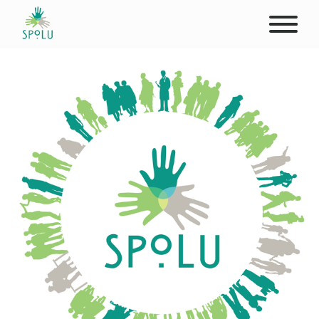
O NÁS
KONTAKT
PODPOŘTE NÁS
PŮSOBIŠTĚ
KLIENTI
PROFESIONÁLOVÉ
STUDENTI