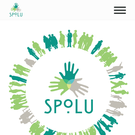
O NÁS
KONTAKT
PODPOŘTE NÁS
PŮSOBIŠTĚ
KLIENTI
PROFESIONÁLOVÉ
STUDENTI