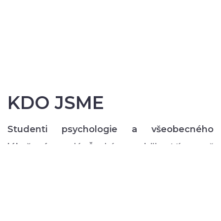
KDO JSME
Studenti psychologie a všeobecného
lékařství
z celé České republiky. Více než
200 z nás pravidelně každý semestr ve svém
volném čase zajišťuje rozmanitý volnočasový
program pro lidi s duševním onemocněním:
od výtvarných, přes hudební či tanečně-