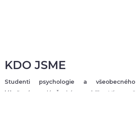
KDO JSME
Studenti psychologie a všeobecného
lékařství
z celé České republiky. Více než
200 z nás pravidelně každý semestr ve svém
volném čase zajišťuje rozmanitý volnočasový
program pro lidi s duševním onemocněním:
od výtvarných, přes hudební či tanečně-