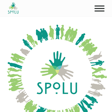
O NÁS
KONTAKT
PODPOŘTE NÁS
PŮSOBIŠTĚ
KLIENTI
PROFESIONÁLOVÉ
STUDENTI