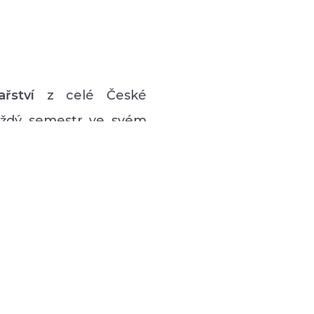
ařství
z celé České
každý semestr ve svém
vý program pro lidi s
 hudební či tanečně-
zná podpůrná setkávání