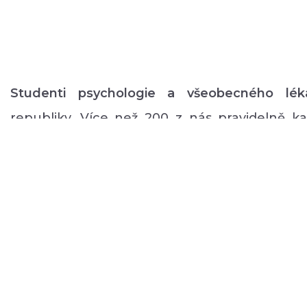
Studenti psychologie a všeobecného lék
republiky. Více než 200 z nás pravidelně 
volném čase zajišťuje rozmanitý volnočaso
duševním onemocněním: od výtvarných, přes
pohybové aktivity po kognitivní trénink a rů
a mnoho dalšího.
O NÁS
PODPOŘTE NÁS